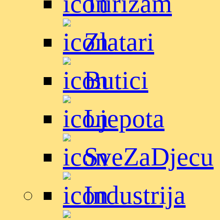
Turizam
Zlatari
Butici
Ljepota
SveZaDjecu
Industrija