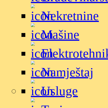
Nekretnine
Mašine
Elektrotehni
Namještaj
Usluge