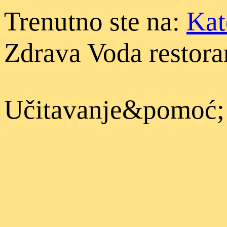
Trenutno ste na:
Kat
Zdrava Voda restora
Učitavanje&pomoć;