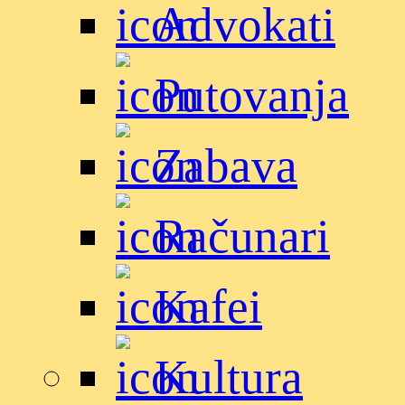
Advokati
Putovanja
Zabava
Računari
Kafei
Kultura