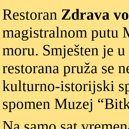
Restoran
Zdrava v
magistralnom putu M
moru. Smješten je u k
restorana pruža se 
kulturno-istorijski
spomen Muzej “Bitka
Na samo sat vremena