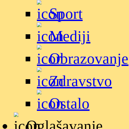
Sport
Mediji
Obrazovanje
Zdravstvo
Ostalo
Oglašavanje