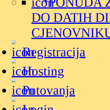
*PONUDA 
DO DATIH D
CJENOVNIKU. (D
Registracija
Hosting
Putovanja
Login