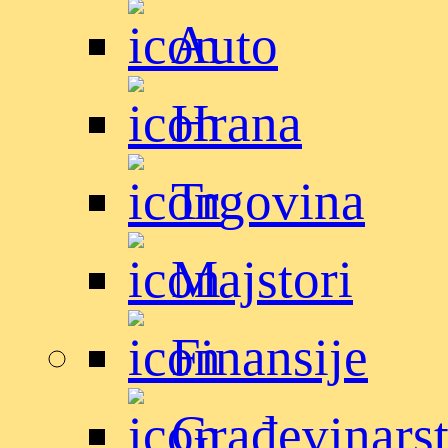
Auto
Hrana
Trgovina
Majstori
Finansije
Građevinars