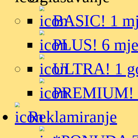
BASIC! 1 m
PLUS! 6 mje
ULTRA! 1 g
PREMIUM! t
Reklamiranje