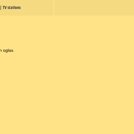
 | TV stations
n oglas.