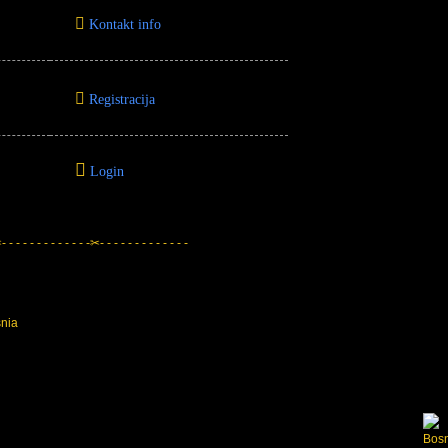
Kontakt info
Registracija
Login
 - - - - - - - - - - - -✂- - - - - - - - - - - - -
snia