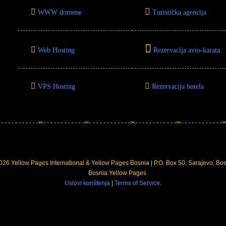
WWW domene
Turistička agencija
Web Hosting
Rezervacija avio-karata
VPS Hosting
Rezervacija hotela
 - - - - - - - - - - -✂- - - - - - - - - - - -✂- - - - - - - - - - - -✂- - - - - - - - - - - -✂- - - - - - - - - - - -✂-
26 Yellow Pages International & Yellow Pages Bosnia | P.O. Box 50, Sarajevo, Bo
Uslovi korištenja
|
Terms of Service
.