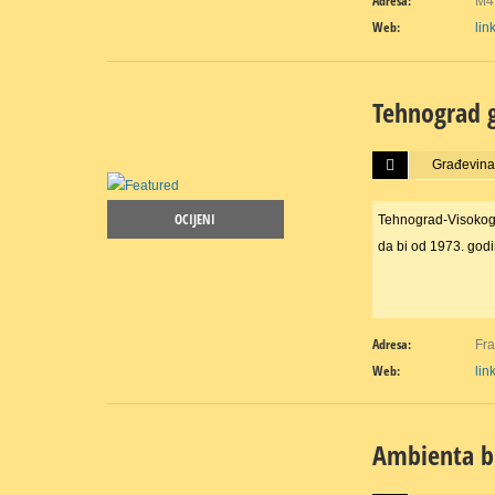
Adresa:
M4,
Web:
lin
Tehnograd 
Više...
Građevinar
OCIJENI
Tehnograd-Visokogr
da bi od 1973. go
Adresa:
Fra
Web:
lin
Ambienta b
Više...