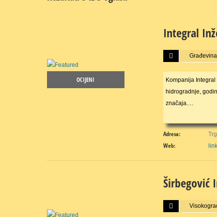
Integral In
Više...
Građevinar
OCIJENI
Kompanija Integral 
hidrogradnje, godi
značaja.…
Adresa:
Trg
Web:
lin
Širbegović 
Više...
Visokograd