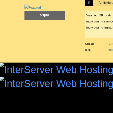
Arhitektura
OCIJENI
Više od 20 godina
individualnu stamb
individualnu izgra
Adresa:
Vrb
Web:
lin