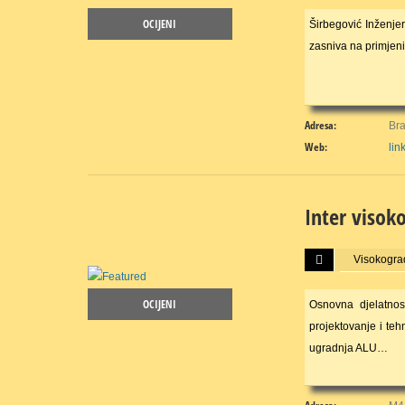
OCIJENI
Širbegović Inženje
zasniva na primjeni
Adresa:
Bra
Web:
lin
Inter visok
Više...
Visokograd
OCIJENI
Osnovna djelatnost
projektovanje i teh
ugradnja ALU…