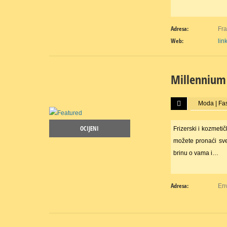
Adresa:
Fra
Web:
lin
Millennium 
Više...
Moda | Fa
OCIJENI
Frizerski i kozmet
možete pronaći sve
brinu o vama i…
Adresa:
Env