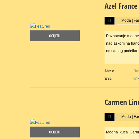
Azel France
Više...
Moda | Fa
OCIJENI
Poznavanje modne 
naglaskom na fran
od samog početka
Adresa:
Rak
Web:
lin
Carmen Lin
Više...
Moda | Fa
OCIJENI
Modna kuća Carmen