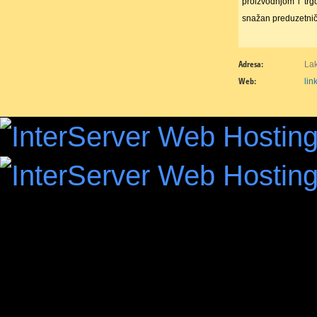
proizvodnjom i trg
snažan preduzetni
Adresa:
Lak
Web:
lin