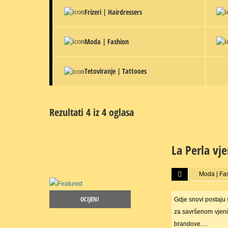
Frizeri | Hairdressers
Moda | Fashion
Tetoviranje | Tattooes
Rezultati 4 iz 4 oglasa
La Perla vj
Više...
Moda | Fa
OCIJENI
Gdje snovi postaju 
za savršenom vjenč
brandove.…