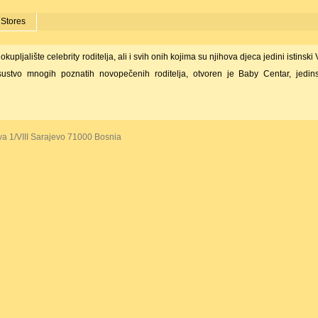
 Stores
upljalište celebrity roditelja, ali i svih onih kojima su njihova djeca jedini istinski 
ustvo mnogih poznatih novopečenih roditelja, otvoren je Baby Centar, jedins
va 1/VIII Sarajevo 71000 Bosnia