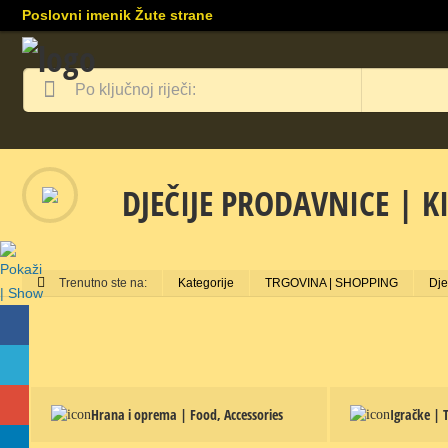
Poslovni imenik Žute strane
DJEČIJE PRODAVNICE | K
Trenutno ste na:
Kategorije
TRGOVINA | SHOPPING
Dje
Hrana i oprema | Food, Accessories
Igračke | 