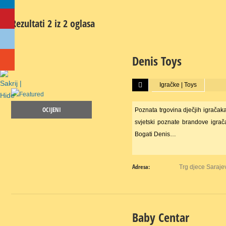
Rezultati 2 iz 2 oglasa
Denis Toys
Više...
Igračke | Toys
OCIJENI
Poznata trgovina dječjih igračak
svjetski poznate brandove igra
Bogati Denis…
Adresa:
Trg djece Saraje
Baby Centar
Više...