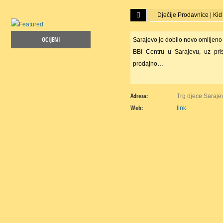
Dječije Prodavnice | Kid
OCIJENI
Sarajevo je dobilo novo omiljeno ok
BBI Centru u Sarajevu, uz pris
prodajno…
Adresa:
Trg djece Saraje
Web:
link