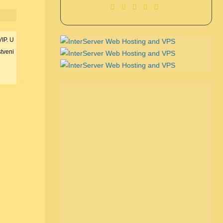
VIP. U
tveni