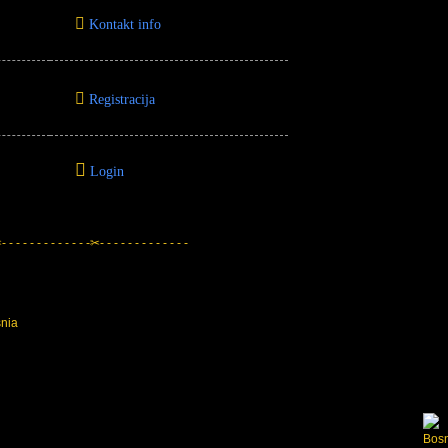
Kontakt info
Registracija
Login
 - - - - - - - - - - - -✂- - - - - - - - - - - - -
snia