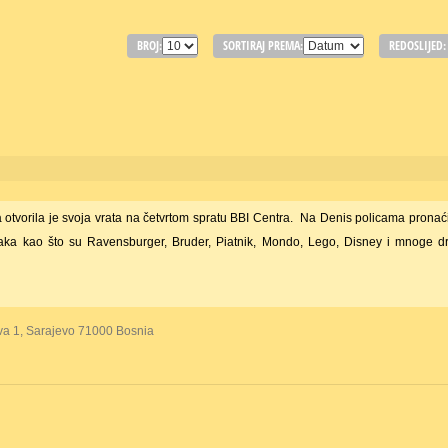
BROJ:
SORTIRAJ PREMA:
REDOSLIJED:
a otvorila je svoja vrata na četvrtom spratu BBI Centra. Na Denis policama pronać
čaka kao što su Ravensburger, Bruder, Piatnik, Mondo, Lego, Disney i mnoge d
va 1, Sarajevo 71000 Bosnia