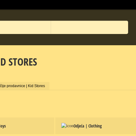
ID STORES
čije prodavnice | Kid Stores
Toys
Odjeća | Clothing