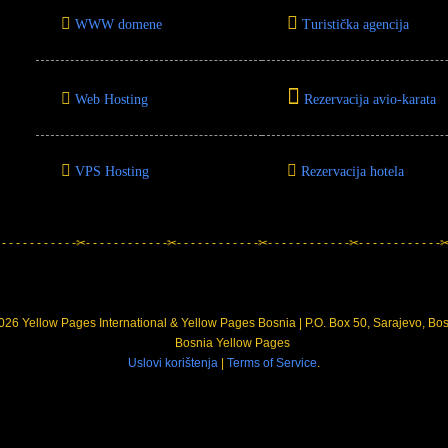
WWW domene
Turistička agencija
Web Hosting
Rezervacija avio-karata
VPS Hosting
Rezervacija hotela
 - - - - - - - - - - -✂- - - - - - - - - - - -✂- - - - - - - - - - - -✂- - - - - - - - - - - -✂- - - - - - - - - - - -✂-
26 Yellow Pages International & Yellow Pages Bosnia | P.O. Box 50, Sarajevo, Bo
Uslovi korištenja
|
Terms of Service
.