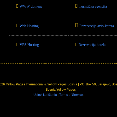
WWW domene
Turistička agencija
Web Hosting
Rezervacija avio-karata
VPS Hosting
Rezervacija hotela
 - - - - - - - - - - -✂- - - - - - - - - - - -✂- - - - - - - - - - - -✂- - - - - - - - - - - -✂- - - - - - - - - - - -✂-
26 Yellow Pages International & Yellow Pages Bosnia | P.O. Box 50, Sarajevo, Bo
Uslovi korištenja
|
Terms of Service
.