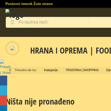
Poslovni imenik Žute strane
HRANA I OPREMA | FOOD
Trenutno ste na:
Kategorije
TRGOVINA | SHOPPING
Dje
Ništa nije pronađeno