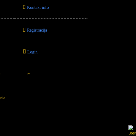
Kontakt info
Registracija
Login
 - - - - - - - - - - - -✂- - - - - - - - - - - - -
snia