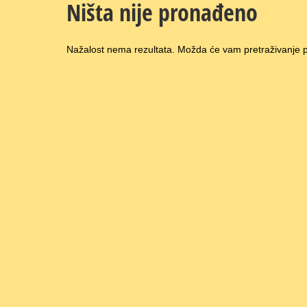
Ništa nije pronađeno
Nažalost nema rezultata. Možda će vam pretraživanje pr