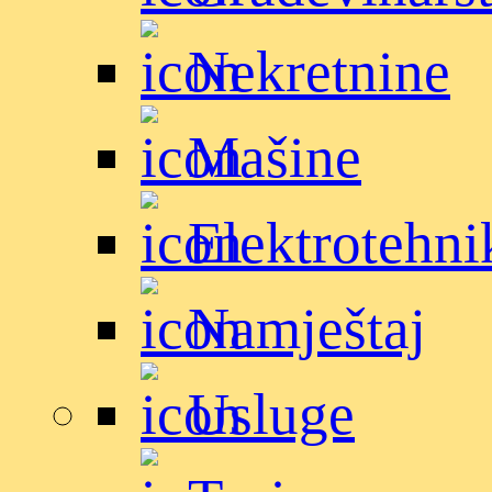
Nekretnine
Mašine
Elektrotehni
Namještaj
Usluge