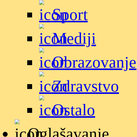
Sport
Mediji
Obrazovanje
Zdravstvo
Ostalo
Oglašavanje