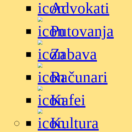
Advokati
Putovanja
Zabava
Računari
Kafei
Kultura