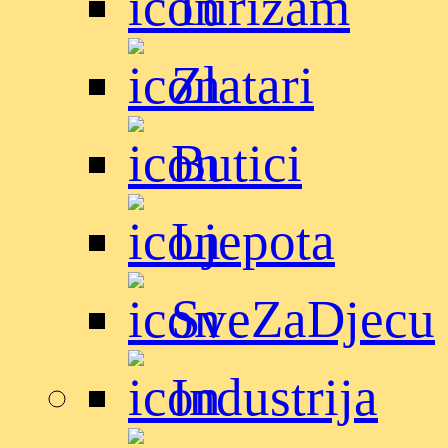
Turizam
Zlatari
Butici
Ljepota
SveZaDjecu
Industrija