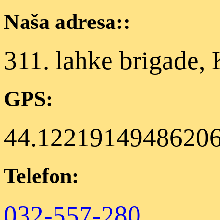
Naša adresa::
311. lahke brigade,
GPS:
44.12219149486206
Telefon:
032-557-280