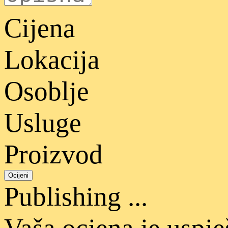
Cijena
Lokacija
Osoblje
Usluge
Proizvod
Ocijeni
Publishing ...
Vaša ocjena je uspj