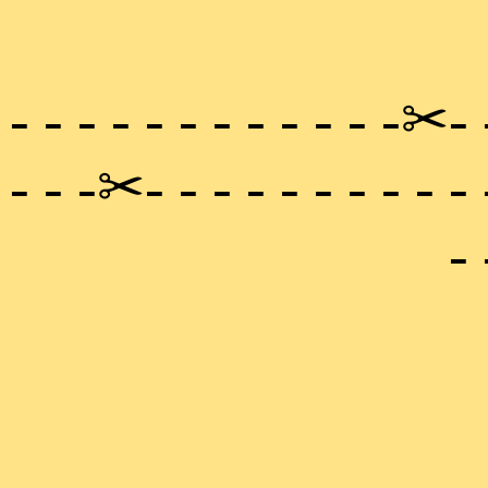
- - - - - - - - - - - -✂- 
- - -✂- - - - - - - - - -
- 