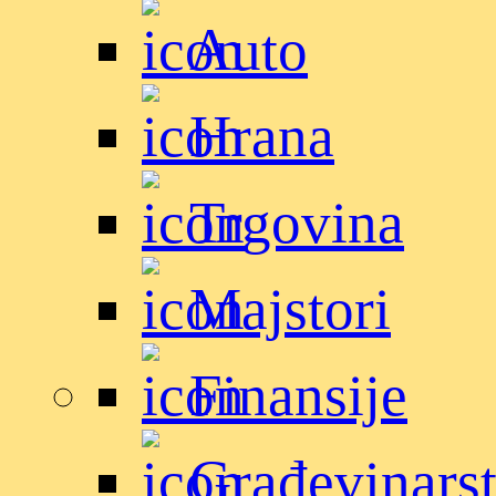
Auto
Hrana
Trgovina
Majstori
Finansije
Građevinars