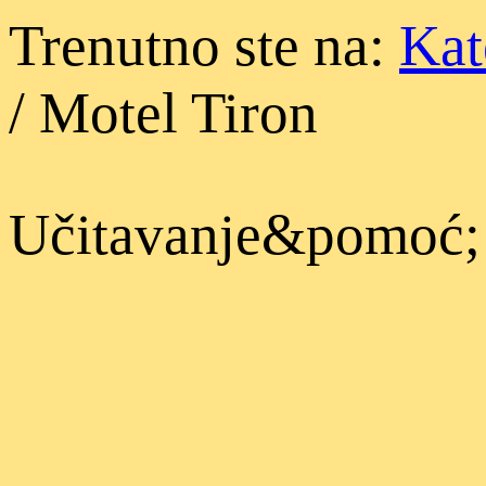
Trenutno ste na:
Kat
/
Motel Tiron
Učitavanje&pomoć;