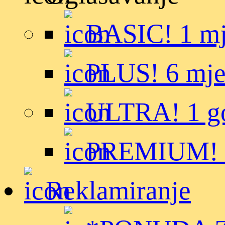
BASIC! 1 m
PLUS! 6 mje
ULTRA! 1 g
PREMIUM! t
Reklamiranje