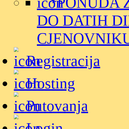
*PONUDA 
DO DATIH D
CJENOVNIKU. (D
Registracija
Hosting
Putovanja
Login