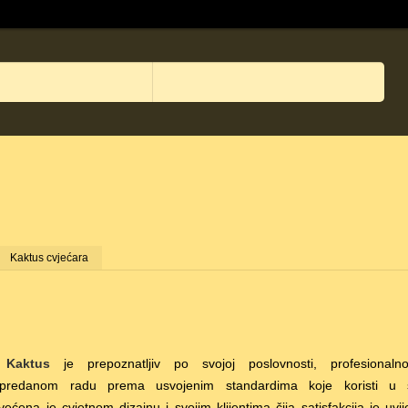
Kaktus cvjećara
 Kaktus
je prepoznatljiv po svojoj poslovnosti, profesionalno
 predanom radu prema usvojenim standardima koje koristi u
ćena je cvjetnom dizajnu i svojim klijentima čija satisfakcija je uvi