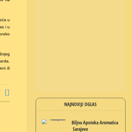
jeća u
as i u
preko
išnjeg
arda.
ni ili
NAJNOVIJI OGLAS
Biljna Apoteka Aromatica
Sarajevo