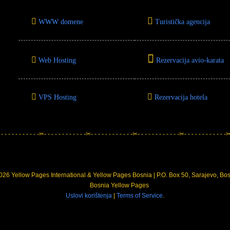
WWW domene
Turistička agencija
Web Hosting
Rezervacija avio-karata
VPS Hosting
Rezervacija hotela
 - - - - - - - - - - -✂- - - - - - - - - - - -✂- - - - - - - - - - - -✂- - - - - - - - - - - -✂- - - - - - - - - - - -✂-
26 Yellow Pages International & Yellow Pages Bosnia | P.O. Box 50, Sarajevo, Bo
Uslovi korištenja
|
Terms of Service
.