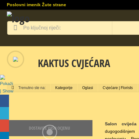
Poslovni imenik Žute strane
KAKTUS CVJEĆARA
Trenutno ste na:
Kategorije
Oglasi
Cvjećare | Florists
Salon cvijeća
DOSTAVITE VAŠU OCJENU
dugogodišnjem
poslovanju. Posve