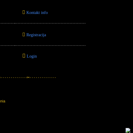
Kontakt info
Registracija
Login
 - - - - - - - - - - - -✂- - - - - - - - - - - - -
snia