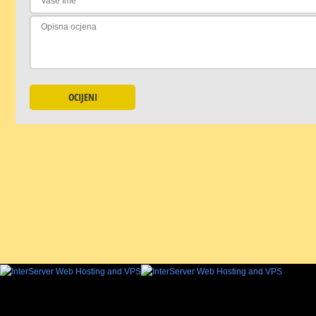
OCIJENI
KOMENTIRAJTE
Ukoliko želite ostaviti komentar, morate se
prijaviti
.