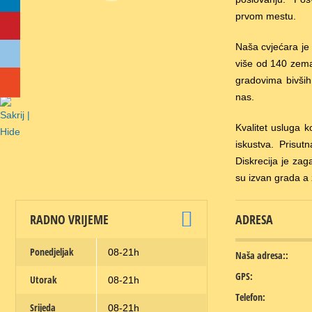
prvom mestu.
Naša cvjećara j
više od 140 zemal
gradovima bivših
nas.
Kvalitet usluga k
iskustva. Prisut
Diskrecija je za
su izvan grada a 
RADNO VRIJEME
ADRESA
Ponedjeljak
08-21h
Naša adresa::
GPS:
Utorak
08-21h
Telefon:
Srijeda
08-21h