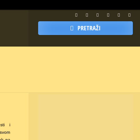
PRETRAŽI
sti i
 svom
jek na