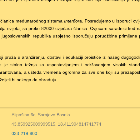
e članica međunarodnog sistema
Interflora
. Posredujemo u isporuci cvi
ja svijeta, sa preko 82000 cvjećara članica. Cvjećare saradnici kod n
 jugoslovenskih republika uspješno isporučuju porudžbine primljene 
oji pruža u aranžiranju, dostavi i edukaciji proističe iz našeg dugogod
na je stalna težnja za uspostavljanjem i održavanjem visokih stand
garantovana, a ušteda vremena ogromna za sve one koji su prezaposle
željeli bi nekoga da obraduju.
Alipašina 6c, Sarajevo Bosnia
43.859925009999515, 18.411994814741774
033-219-800