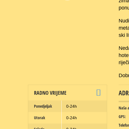
zima
ponu
Nudi
meta
ski 
Neda
hote
riječ
Dobr
ADR
RADNO VRIJEME
Ponedjeljak
0-24h
Naša a
GPS:
Utorak
0-24h
Telefo