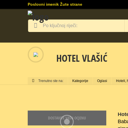
Poslovni imenik Žute strane
HOTEL VLAŠIĆ
Trenutno ste na:
Kategorije
Oglasi
Hoteli, 
Hote
DOSTAVITE VAŠU OCJENU
Baba