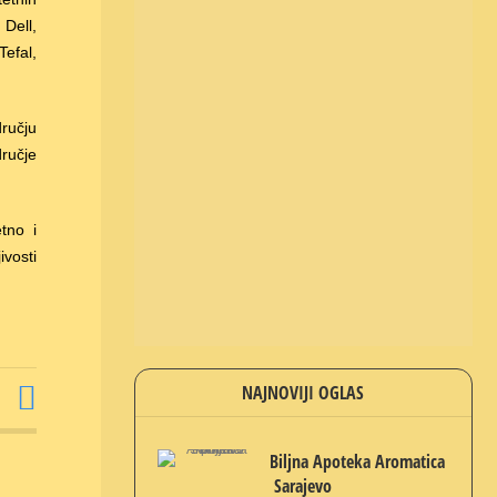
Dell,
efal,
ručju
dručje
etno i
ivosti
NAJNOVIJI OGLAS
Biljna Apoteka Aromatica
Sarajevo