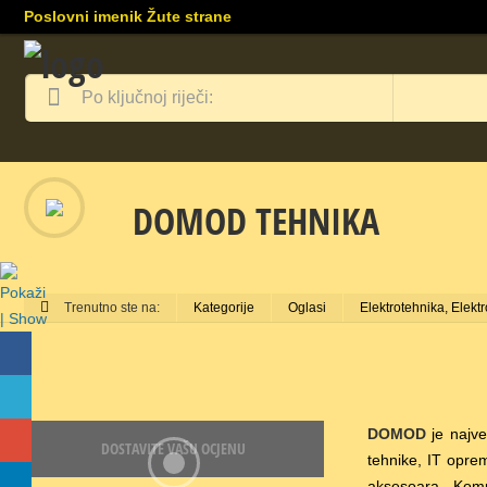
Poslovni imenik Žute strane
DOMOD TEHNIKA
Trenutno ste na:
Kategorije
Oglasi
Elektrotehnika, Elektr
DOMOD
je najve
DOSTAVITE VAŠU OCJENU
tehnike, IT opre
aksesoara. Kompan