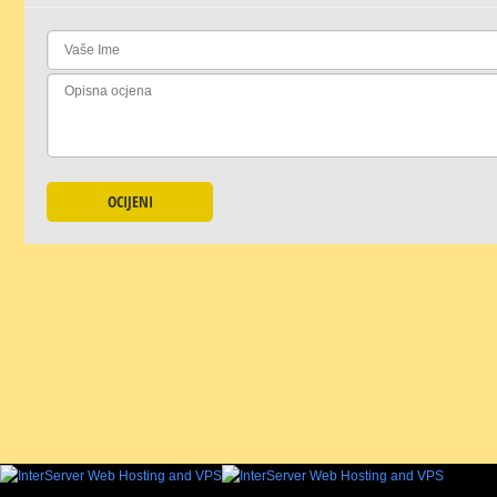
OCIJENI
KOMENTIRAJTE
Ukoliko želite ostaviti komentar, morate se
prijaviti
.