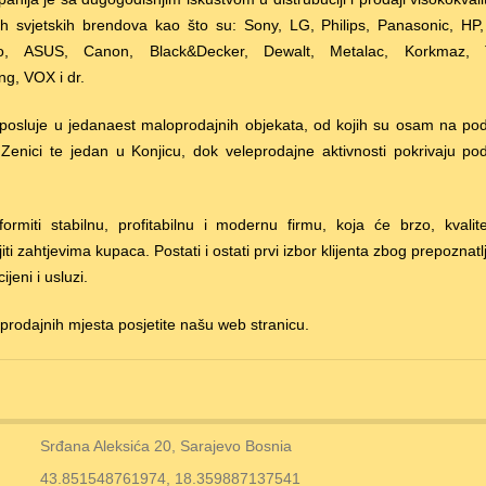
h svjetskih brendova kao što su: Sony, LG, Philips, Panasonic, HP, 
o, ASUS, Canon, Black&Decker, Dewalt, Metalac, Korkmaz, T
g, VOX i dr.
osluje u jedanaest maloprodajnih objekata, od kojih su osam na pod
Zenici te jedan u Konjicu, dok veleprodajne aktivnosti pokrivaju po
formiti stabilnu, profitabilnu i modernu firmu, koja će brzo, kvalit
i zahtjevima kupaca. Postati i ostati prvi izbor klijenta zbog prepoznatlj
ijeni i usluzi.
 prodajnih mjesta posjetite našu web stranicu.
Srđana Aleksića 20, Sarajevo Bosnia
43.851548761974, 18.359887137541