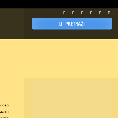
PRETRAŽI
-video
kućnih
tetnih