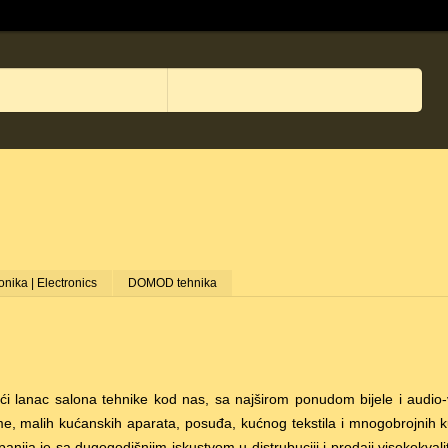
onika | Electronics
DOMOD tehnika
ći lanac salona tehnike kod nas, sa najširom ponudom bijele i audio
me, malih kućanskih aparata, posuđa, kućnog tekstila i mnogobrojnih 
ija je sa dugogodišnjim iskustvom u distrubuciji i prodaji visokokvali