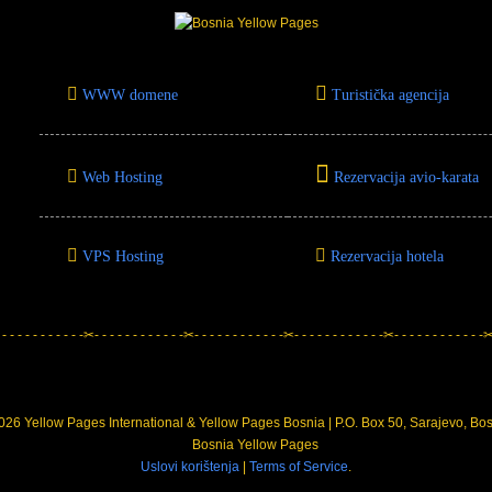
WWW domene
Turistička agencija
Web Hosting
Rezervacija avio-karata
VPS Hosting
Rezervacija hotela
 - - - - - - - - - - -✂- - - - - - - - - - - -✂- - - - - - - - - - - -✂- - - - - - - - - - - -✂- - - - - - - - - - - -✂-
26 Yellow Pages International & Yellow Pages Bosnia | P.O. Box 50, Sarajevo, Bo
Uslovi korištenja
|
Terms of Service
.