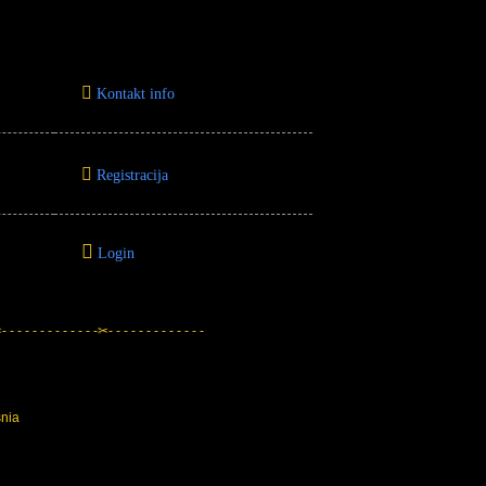
Kontakt info
Registracija
Login
 - - - - - - - - - - - -✂- - - - - - - - - - - - -
snia