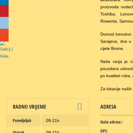
proizvoda vodeći
Toshiba, Lenov
Rowenta, Samsun
Domod trenutno p
Sarajeva, dva u 
cijele Bosne.
Naša vizija je o
pouzdano udovoljit
po kvaliteti roba, c
Za lokacije naših
RADNO VRIJEME
ADRESA
Ponedjeljak
09-21h
Naša adresa::
GPS:
Utorak
09-21h