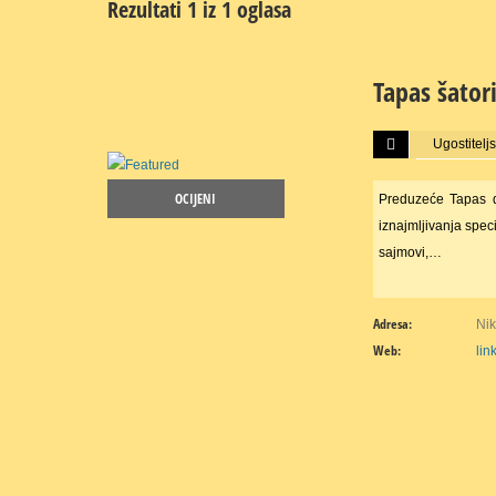
Rezultati 1 iz 1 oglasa
Tapas šator
Više...
Ugostiteljs
OCIJENI
Preduzeće Tapas d.
iznajmljivanja spec
sajmovi,…
Adresa:
Nik
Web:
lin