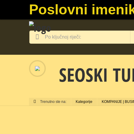
Poslovni imenik
SEOSKI T
Trenutno ste na:
Kategorije
KOMPANIJE | BUS