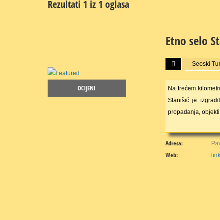
Rezultati 1 iz 1 oglasa
Etno selo St
Više...
Seoski Tur
OCIJENI
Na trećem kilometr
Stanišić je izgrad
propadanja, objekt
Adresa:
Pav
Web:
lin