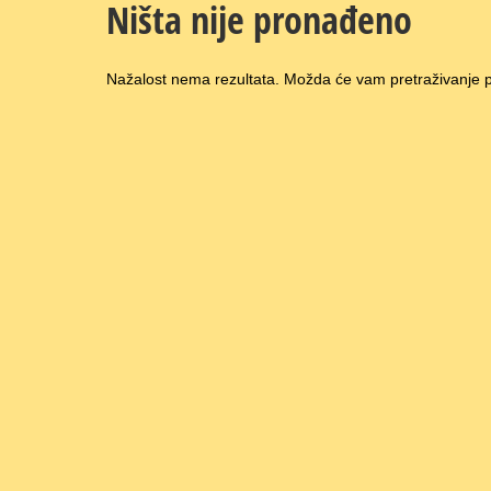
Ništa nije pronađeno
Nažalost nema rezultata. Možda će vam pretraživanje pr