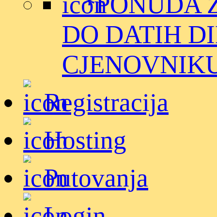
*PONUDA 
DO DATIH D
CJENOVNIKU. (D
Registracija
Hosting
Putovanja
Login