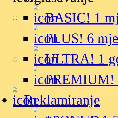
BASIC! 1 m
PLUS! 6 mje
ULTRA! 1 g
PREMIUM! t
Reklamiranje