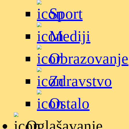
Sport
Mediji
Obrazovanje
Zdravstvo
Ostalo
Oglašavanje