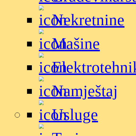
Nekretnine
Mašine
Elektrotehni
Namještaj
Usluge