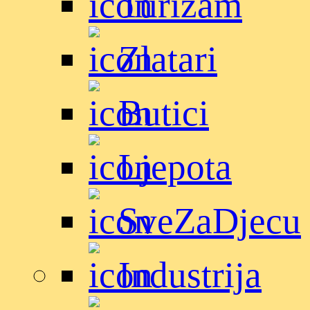
Turizam
Zlatari
Butici
Ljepota
SveZaDjecu
Industrija