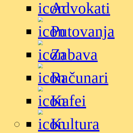
Advokati
Putovanja
Zabava
Računari
Kafei
Kultura