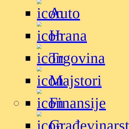
Auto
Hrana
Trgovina
Majstori
Finansije
Građevinars