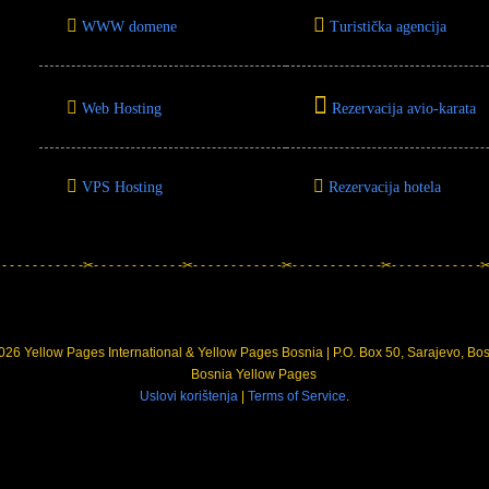
WWW domene
Turistička agencija
Web Hosting
Rezervacija avio-karata
VPS Hosting
Rezervacija hotela
 - - - - - - - - - - -✂- - - - - - - - - - - -✂- - - - - - - - - - - -✂- - - - - - - - - - - -✂- - - - - - - - - - - -✂-
26 Yellow Pages International & Yellow Pages Bosnia | P.O. Box 50, Sarajevo, Bo
Uslovi korištenja
|
Terms of Service
.