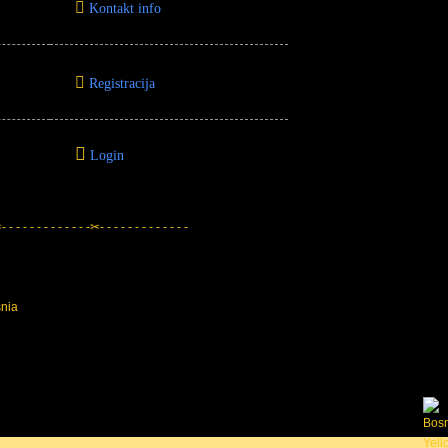
Kontakt info
Registracija
Login
 - - - - - - - - - - - -✂- - - - - - - - - - - - -
snia