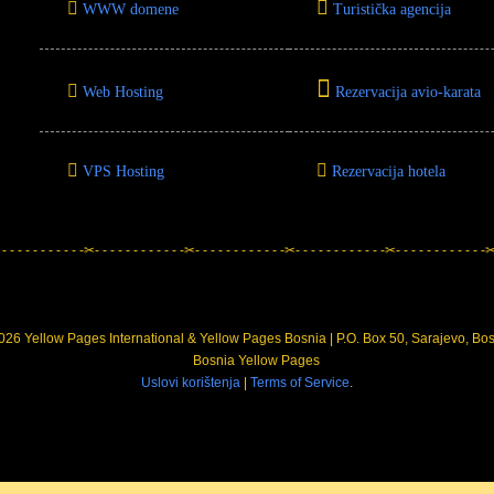
WWW domene
Turistička agencija
Web Hosting
Rezervacija avio-karata
VPS Hosting
Rezervacija hotela
 - - - - - - - - - - -✂- - - - - - - - - - - -✂- - - - - - - - - - - -✂- - - - - - - - - - - -✂- - - - - - - - - - - -✂-
26 Yellow Pages International & Yellow Pages Bosnia | P.O. Box 50, Sarajevo, Bo
Uslovi korištenja
|
Terms of Service
.