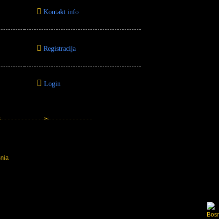
Kontakt info
Registracija
Login
 - - - - - - - - - - - -✂- - - - - - - - - - - - -
snia