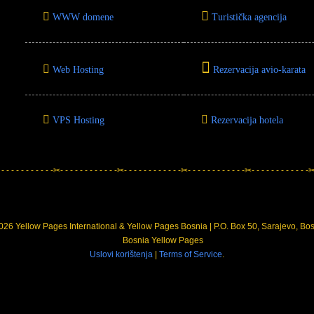
WWW domene
Turistička agencija
Web Hosting
Rezervacija avio-karata
VPS Hosting
Rezervacija hotela
 - - - - - - - - - - -✂- - - - - - - - - - - -✂- - - - - - - - - - - -✂- - - - - - - - - - - -✂- - - - - - - - - - - -✂-
26 Yellow Pages International & Yellow Pages Bosnia | P.O. Box 50, Sarajevo, Bo
Uslovi korištenja
|
Terms of Service
.