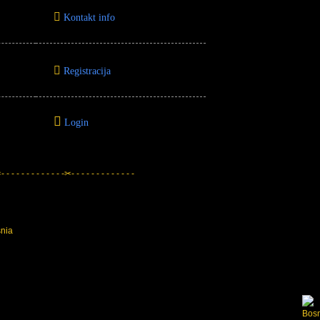
Kontakt info
Registracija
Login
 - - - - - - - - - - - -✂- - - - - - - - - - - - -
snia