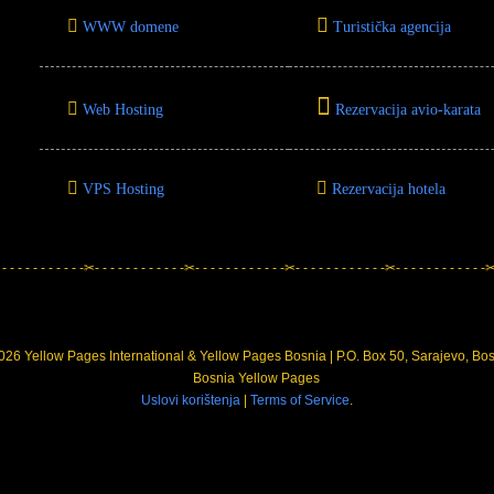
WWW domene
Turistička agencija
Web Hosting
Rezervacija avio-karata
VPS Hosting
Rezervacija hotela
 - - - - - - - - - - -✂- - - - - - - - - - - -✂- - - - - - - - - - - -✂- - - - - - - - - - - -✂- - - - - - - - - - - -✂-
26 Yellow Pages International & Yellow Pages Bosnia | P.O. Box 50, Sarajevo, Bo
Uslovi korištenja
|
Terms of Service
.