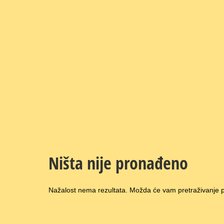
Ništa nije pronađeno
Nažalost nema rezultata. Možda će vam pretraživanje pr