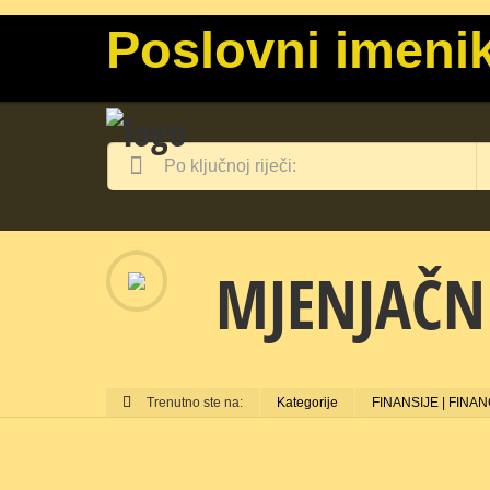
Poslovni imenik
MJENJAČN
Trenutno ste na:
Kategorije
FINANSIJE | FINA