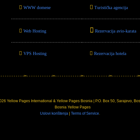
WWW domene
Turistička agencija
Web Hosting
Rezervacija avio-karata
VPS Hosting
Rezervacija hotela
 - - - - - - - - - - -✂- - - - - - - - - - - -✂- - - - - - - - - - - -✂- - - - - - - - - - - -✂- - - - - - - - - - - -✂-
26 Yellow Pages International & Yellow Pages Bosnia | P.O. Box 50, Sarajevo, Bo
Uslovi korištenja
|
Terms of Service
.