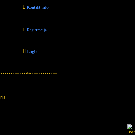
Kontakt info
Registracija
Login
 - - - - - - - - - - - -✂- - - - - - - - - - - - -
snia