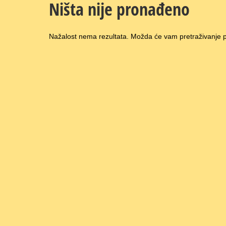
Ništa nije pronađeno
Nažalost nema rezultata. Možda će vam pretraživanje pr