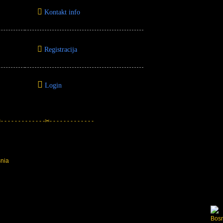
Kontakt info
Registracija
Login
 - - - - - - - - - - - -✂- - - - - - - - - - - - -
snia