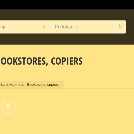
iji:
Po lokaciji:
BOOKSTORES, COPIERS
ižare, kopirnice | Bookstores, copiers