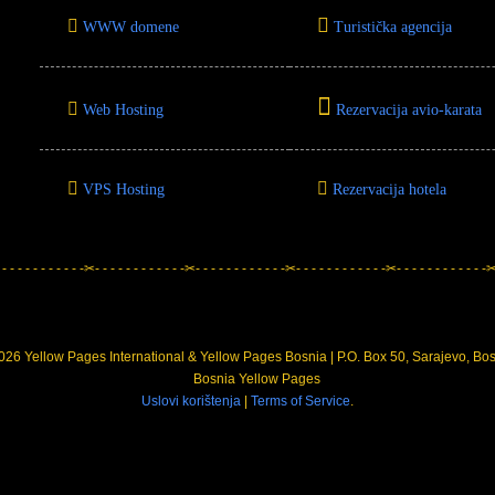
WWW domene
Turistička agencija
Web Hosting
Rezervacija avio-karata
VPS Hosting
Rezervacija hotela
 - - - - - - - - - - -✂- - - - - - - - - - - -✂- - - - - - - - - - - -✂- - - - - - - - - - - -✂- - - - - - - - - - - -✂-
26 Yellow Pages International & Yellow Pages Bosnia | P.O. Box 50, Sarajevo, Bo
Uslovi korištenja
|
Terms of Service
.